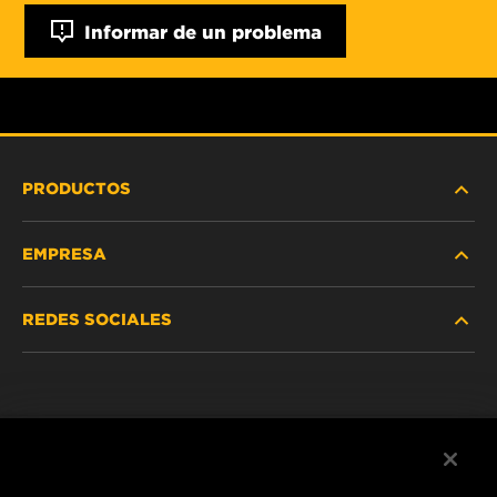
Informar de un problema
PRODUCTOS
EMPRESA
SERVICIO PESADO
REDES SOCIALES
VEHÍCULOS LIVIANOS Y COMERCIALES
NOSOTROS
SERVICIOS INDUSTRIALES
Instagram
POLÍTICA DE PRIVACIDAD
PRODUCTOS RACING
Facebook
AVISO LEGAL