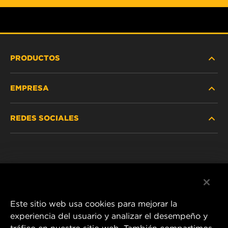
PRODUCTOS
EMPRESA
SERVICIO PESADO
REDES SOCIALES
VEHÍCULOS LIVIANOS Y COMERCIALES
NOSOTROS
SERVICIOS INDUSTRIALES
Instagram
POLÍTICA DE PRIVACIDAD
PRODUCTOS RACING
Facebook
AVISO LEGAL
Este sitio web usa cookies para mejorar la
experiencia del usuario y analizar el desempeño y