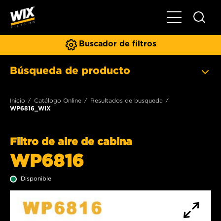
Toggle Naviga
Buscador de filtros
Búsqueda de producto
Inicio
Catálogo Online
Resultados de busqueda
WP6816_WIX
Filtro de aire de cabina
WP6816
Disponible