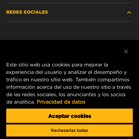
REDES SOCIALES
VEHÍCULOS LIVIANOS Y COMERCIALES
NOSOTROS
SERVICIOS INDUSTRIALES
Instagram
POLÍTICA DE PRIVACIDAD
PRODUCTOS RACING
Facebook
AVISO LEGAL
Este sitio web usa cookies para mejorar la
experiencia del usuario y analizar el desempeño y
tráfico en nuestro sitio web. También compartimos
1 Wix Way
información acerca del uso de nuestro sitio a través
de las redes sociales, los anunciantes y los socios
P.O. Box 1967
de analítica.
Privacidad de datos
Gastonia, NC 28054
Correo electrónico de producto y servicio al cliente:
Aceptar cookies
info@mann-hummel.com
Rechazarlas todas