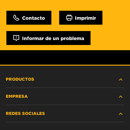
Contacto
Imprimir
Informar de un problema
PRODUCTOS
EMPRESA
SERVICIO PESADO
REDES SOCIALES
VEHÍCULOS LIVIANOS Y COMERCIALES
NOSOTROS