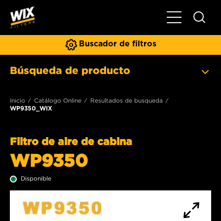
Toggle Naviga
Buscador de filtros
Búsqueda de producto
Inicio
Catálogo Online
Resultados de busqueda
WP9350_WIX
Filtro de aire de cabina
WP9350
Disponible