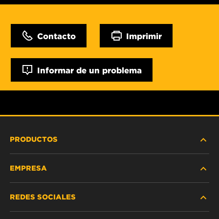
Contacto
Imprimir
Informar de un problema
PRODUCTOS
EMPRESA
SERVICIO PESADO
REDES SOCIALES
VEHÍCULOS LIVIANOS Y COMERCIALES
NOSOTROS