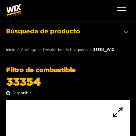
Toggle 
Búsqueda de producto
Inicio
Catálogo
Resultados de busqueda
33354_WIX
Filtro de combustible
33354
Disponible