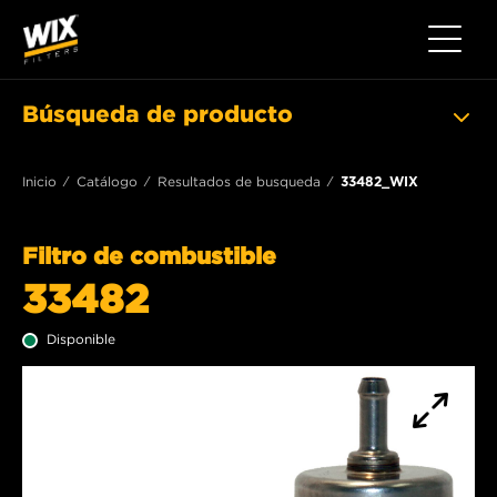
Toggle 
Búsqueda de producto
Inicio
Catálogo
Resultados de busqueda
33482_WIX
Filtro de combustible
33482
Disponible