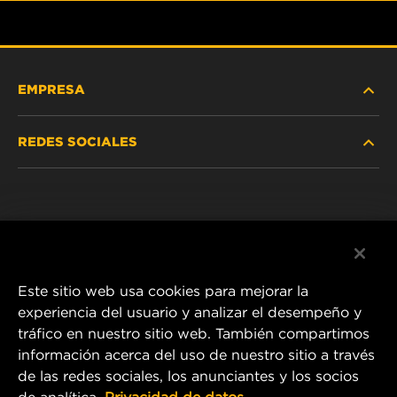
EMPRESA
REDES SOCIALES
NOSOTROS
Instagram
POLÍTICA DE PRIVACIDAD
Facebook
AVISO LEGAL
Este sitio web usa cookies para mejorar la
experiencia del usuario y analizar el desempeño y
tráfico en nuestro sitio web. También compartimos
1 Wix Way
información acerca del uso de nuestro sitio a través
de las redes sociales, los anunciantes y los socios
P.O. Box 1967