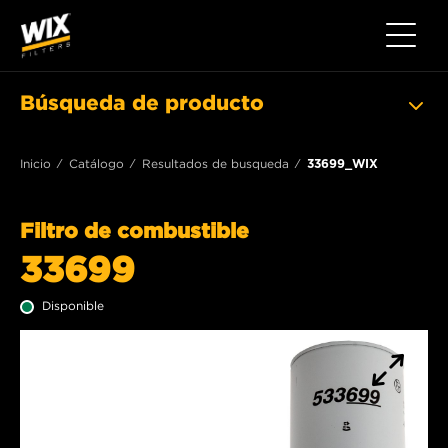
Toggle 
Búsqueda de producto
Inicio
Catálogo
Resultados de busqueda
33699_WIX
Filtro de combustible
33699
Disponible