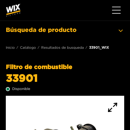
Toggle 
Búsqueda de producto
Inicio
Catálogo
Resultados de busqueda
33901_WIX
Filtro de combustible
33901
Disponible