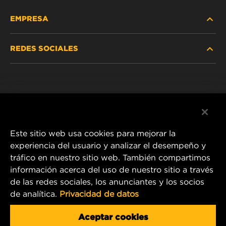
EMPRESA
REDES SOCIALES
NOSOTROS
Instagram
POLÍTICA DE PRIVACIDAD
Facebook
AVISO LEGAL
Este sitio web usa cookies para mejorar la
experiencia del usuario y analizar el desempeño y
tráfico en nuestro sitio web. También compartimos
1 Wix Way
información acerca del uso de nuestro sitio a través
de las redes sociales, los anunciantes y los socios
P.O. Box 1967
de analítica.
Privacidad de datos
Gastonia, NC 28054
Product & Customer Service Email:
Aceptar cookies
info.mercosur@mann-hummel.com