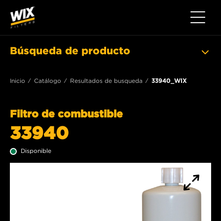
Toggle 
Búsqueda de producto
Inicio
Catálogo
Resultados de busqueda
33940_WIX
Filtro de combustible
33940
Disponible