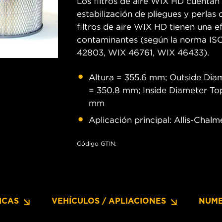
Los filtros de aire WIX HD cuentan
estabilización de pliegues y perlas 
filtros de aire WIX HD tienen una e
contaminantes (según la norma IS
42803, WIX 46761, WIX 46433).
Altura = 355.6 mm; Outside Dia
= 350.8 mm; Inside Diameter To
mm
Aplicación principal: Allis-Chalm
Código GTIN:
ICAS
VEHÍCULOS / APLIACIONES
NUME