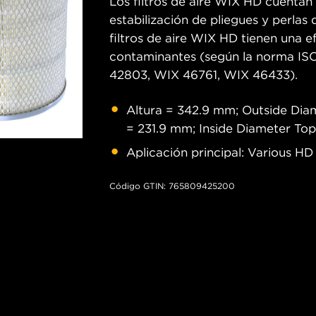
Los filtros de aire WIX HD cuentan
estabilización de pliegues y perlas 
filtros de aire WIX HD tienen una e
contaminantes (según la norma IS
42803, WIX 46761, WIX 46433).
Altura = 342.9 mm; Outside Dia
= 231.9 mm; Inside Diameter To
Aplicación principal: Various H
Código GTIN: 765809425200