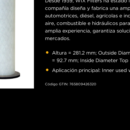
Desde 1939, WIX Filters ha estado in
compañía diseña y fabrica una ampl
automotrices, diésel, agrícolas e ind
aire, combustible e hidráulicos pa
amplia experiencia, garantiza soluc
mercados.
Altura = 281.2 mm; Outside Dia
= 92.7 mm; Inside Diameter Top
Aplicación principal: Inner use
Código GTIN: 765809426320