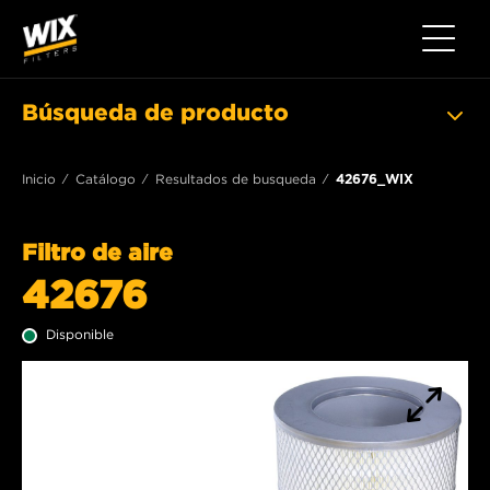
Toggle 
Búsqueda de producto
Inicio
Catálogo
Resultados de busqueda
42676_WIX
Filtro de aire
42676
Disponible