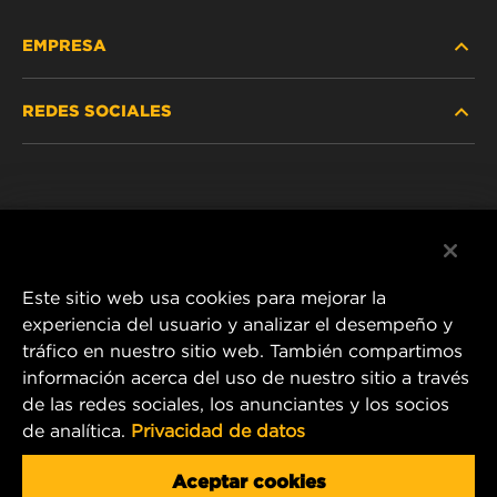
EMPRESA
REDES SOCIALES
NOSOTROS
Instagram
POLÍTICA DE PRIVACIDAD
Facebook
AVISO LEGAL
Este sitio web usa cookies para mejorar la
experiencia del usuario y analizar el desempeño y
tráfico en nuestro sitio web. También compartimos
1 Wix Way
información acerca del uso de nuestro sitio a través
de las redes sociales, los anunciantes y los socios
P.O. Box 1967
de analítica.
Privacidad de datos
Gastonia, NC 28054
Product & Customer Service Email:
Aceptar cookies