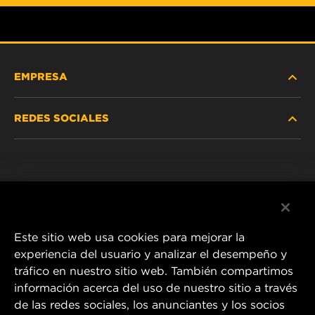
EMPRESA
REDES SOCIALES
NOSOTROS
Instagram
POLÍTICA DE PRIVACIDAD
Facebook
AVISO LEGAL
Este sitio web usa cookies para mejorar la
experiencia del usuario y analizar el desempeño y
tráfico en nuestro sitio web. También compartimos
1 Wix Way
información acerca del uso de nuestro sitio a través
de las redes sociales, los anunciantes y los socios
P.O. Box 1967