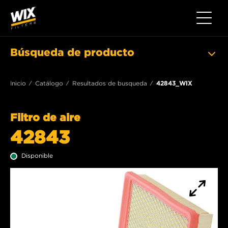
Toggle 
Búsqueda de producto
Inicio
Catálogo
Resultados de busqueda
42843_WIX
Filtro de aire
42843
Disponible