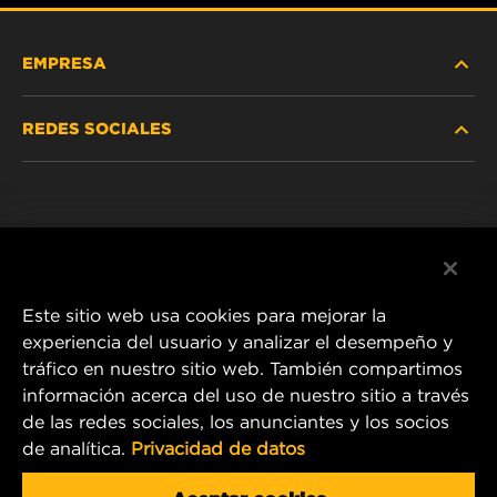
EMPRESA
REDES SOCIALES
NOSOTROS
Instagram
POLÍTICA DE PRIVACIDAD
Facebook
AVISO LEGAL
Este sitio web usa cookies para mejorar la
experiencia del usuario y analizar el desempeño y
tráfico en nuestro sitio web. También compartimos
1 Wix Way
información acerca del uso de nuestro sitio a través
de las redes sociales, los anunciantes y los socios
P.O. Box 1967
de analítica.
Privacidad de datos
Gastonia, NC 28054
Product & Customer Service Email: