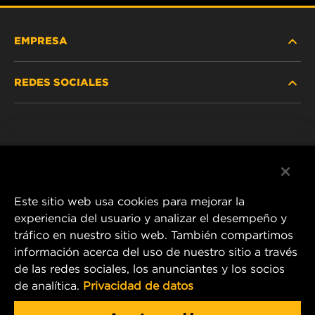
EMPRESA
REDES SOCIALES
NOSOTROS
Instagram
POLÍTICA DE PRIVACIDAD
Facebook
AVISO LEGAL
Este sitio web usa cookies para mejorar la
experiencia del usuario y analizar el desempeño y
tráfico en nuestro sitio web. También compartimos
1 Wix Way
información acerca del uso de nuestro sitio a través
de las redes sociales, los anunciantes y los socios
P.O. Box 1967
de analítica.
Privacidad de datos
Gastonia, NC 28054
Product & Customer Service Email: