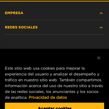
EMPRESA
REDES SOCIALES
NOSOTROS
Instagram
POLÍTICA DE PRIVACIDAD
Facebook
AVISO LEGAL
Este sitio web usa cookies para mejorar la
experiencia del usuario y analizar el desempeño y
tráfico en nuestro sitio web. También compartimos
1 Wix Way
información acerca del uso de nuestro sitio a través
de las redes sociales, los anunciantes y los socios
P.O. Box 1967
de analítica.
Privacidad de datos
Gastonia, NC 28054
Product & Customer Service Email:
Aceptar cookies