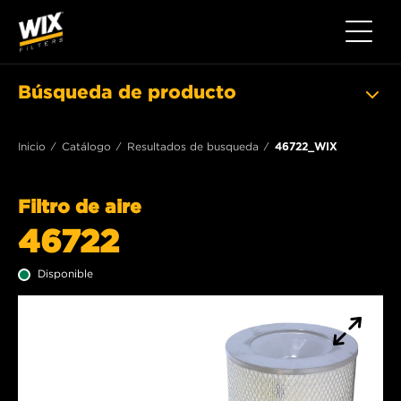
Toggle 
Búsqueda de producto
Inicio
Catálogo
Resultados de busqueda
46722_WIX
Filtro de aire
46722
Disponible