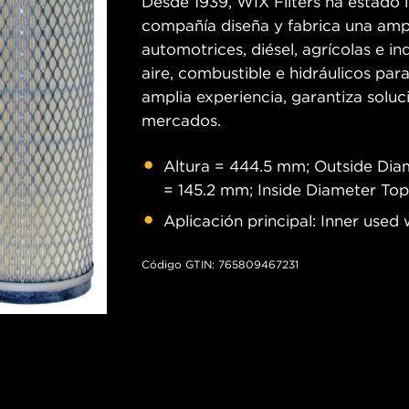
Desde 1939, WIX Filters ha estado in
compañía diseña y fabrica una ampl
automotrices, diésel, agrícolas e ind
aire, combustible e hidráulicos pa
amplia experiencia, garantiza soluc
mercados.
Altura = 444.5 mm; Outside Dia
= 145.2 mm; Inside Diameter To
Aplicación principal: Inner use
Código GTIN: 765809467231