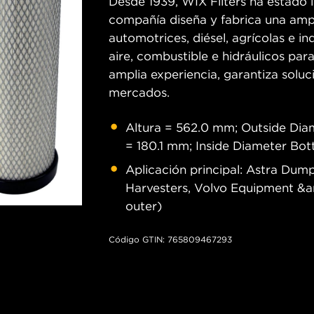
Desde 1939, WIX Filters ha estado in
compañía diseña y fabrica una ampl
automotrices, diésel, agrícolas e ind
aire, combustible e hidráulicos pa
amplia experiencia, garantiza soluc
mercados.
Altura = 562.0 mm; Outside Dia
= 180.1 mm; Inside Diameter Bo
Aplicación principal: Astra Dum
Harvesters, Volvo Equipment &a
outer)
Código GTIN: 765809467293