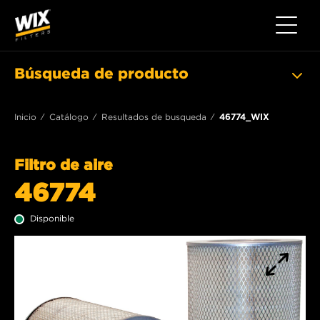
Toggle 
Búsqueda de producto
Inicio
Catálogo
Resultados de busqueda
46774_WIX
Filtro de aire
46774
Disponible