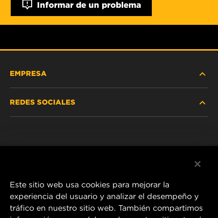
Informar de un problema
EMPRESA
REDES SOCIALES
NOSOTROS
Instagram
POLÍTICA DE PRIVACIDAD
Facebook
AVISO LEGAL
Este sitio web usa cookies para mejorar la
experiencia del usuario y analizar el desempeño y
tráfico en nuestro sitio web. También compartimos
1 Wix Way