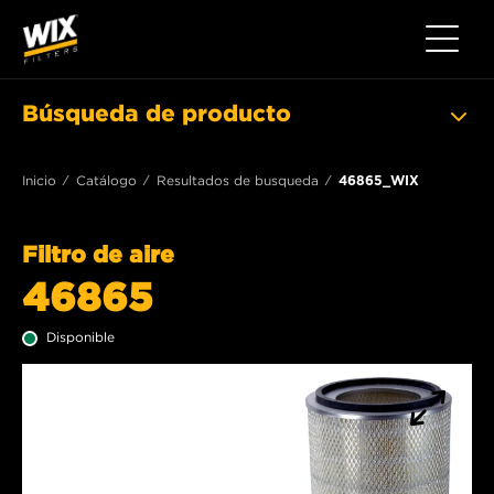
Toggle 
Búsqueda de producto
Inicio
Catálogo
Resultados de busqueda
46865_WIX
Filtro de aire
46865
Disponible