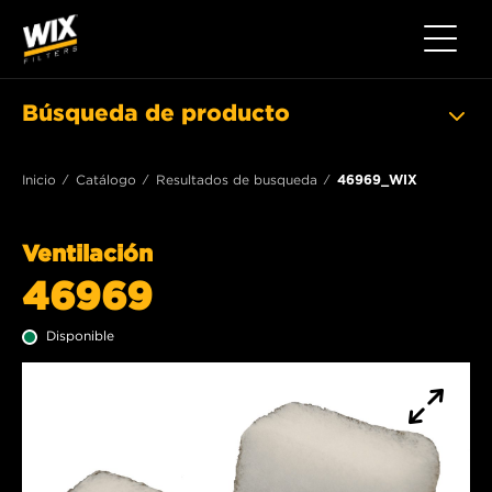
Toggle 
Búsqueda de producto
Inicio
Catálogo
Resultados de busqueda
46969_WIX
Ventilación
46969
Disponible