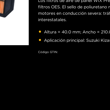
Los filtros de aire de panel WIX P
filtros OES. El sello de poliuretan
motores en conducción severa: tráfi
interestatales.
Altura = 40.0 mm; Ancho = 210
Aplicación principal: Suzuki Kizas
Código GTIN: