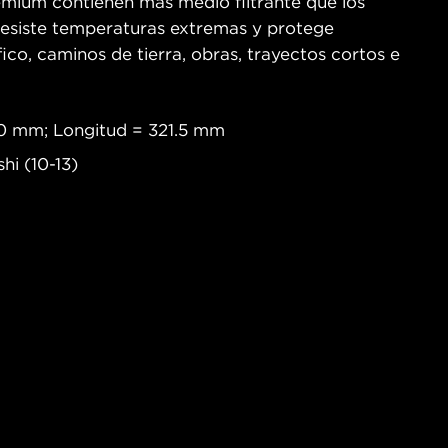
remium contienen más medio filtrante que los
o resiste temperaturas extremas y protege
co, caminos de tierra, obras, trayectos cortos e
.0 mm; Longitud = 321.5 mm
hi (10-13)