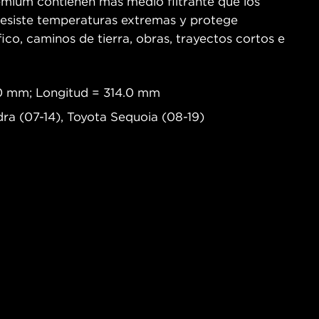
remium contienen más medio filtrante que los
o resiste temperaturas extremas y protege
co, caminos de tierra, obras, trayectos cortos e
.0 mm; Longitud = 314.0 mm
dra (07-14), Toyota Sequoia (08-19)