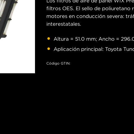
Los filtros de aire de panel WIX P
filtros OES. El sello de poliuretan
motores en conducción severa: tráfi
interestatales.
Altura = 51.0 mm; Ancho = 296
Aplicación principal: Toyota Tun
Código GTIN: