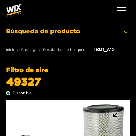
Toggle 
Búsqueda de producto
Inicio
Catálogo
Resultados de busqueda
49327_WIX
Filtro de aire
49327
Disponible