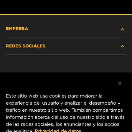
EMPRESA
REDES SOCIALES
NOSOTROS
Instagram
POLÍTICA DE PRIVACIDAD
Facebook
AVISO LEGAL
Este sitio web usa cookies para mejorar la
experiencia del usuario y analizar el desempeño y
tráfico en nuestro sitio web. También compartimos
1 Wix Way
información acerca del uso de nuestro sitio a través
de las redes sociales, los anunciantes y los socios
P.O. Box 1967
de analítica.
Privacidad de datos