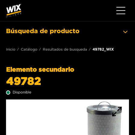
Toggle 
Búsqueda de producto
Inicio
Catálogo
Resultados de busqueda
49782_WIX
Elemento secundario
49782
Disponible