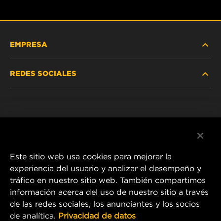
EMPRESA
REDES SOCIALES
NOSOTROS
Instagram
POLÍTICA DE PRIVACIDAD
Facebook
AVISO LEGAL
Este sitio web usa cookies para mejorar la
experiencia del usuario y analizar el desempeño y
tráfico en nuestro sitio web. También compartimos
1 Wix Way
información acerca del uso de nuestro sitio a través
de las redes sociales, los anunciantes y los socios
P.O. Box 1967
de analítica.
Privacidad de datos
Gastonia, NC 28054