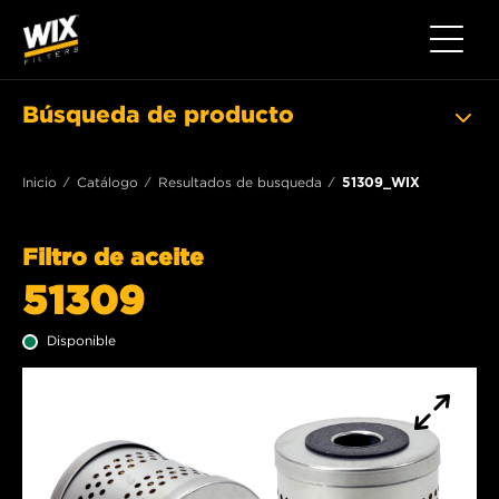
Toggle 
Búsqueda de producto
Inicio
Catálogo
Resultados de busqueda
51309_WIX
Filtro de aceite
51309
Disponible