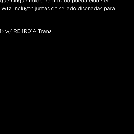
ue ningún fluido no filtrado pueda eludir el
ón WIX incluyen juntas de sellado diseñadas para
-04) w/ RE4R01A Trans