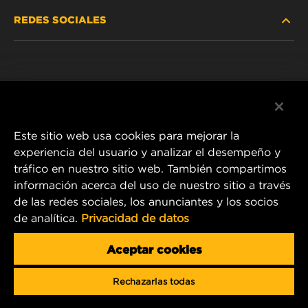
REDES SOCIALES
NOSOTROS
Instagram
POLÍTICA DE PRIVACIDAD
Facebook
AVISO LEGAL
Este sitio web usa cookies para mejorar la
experiencia del usuario y analizar el desempeño y
tráfico en nuestro sitio web. También compartimos
1 Wix Way
información acerca del uso de nuestro sitio a través
de las redes sociales, los anunciantes y los socios
P.O. Box 1967
de analítica.
Privacidad de datos
Gastonia, NC 28054
Product & Customer Service Email:
Aceptar cookies
info.mercosur@mann-hummel.com
Rechazarlas todas