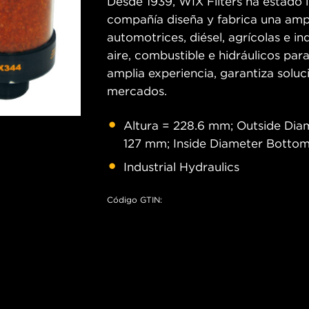
Desde 1939, WIX Filters ha estado in
compañía diseña y fabrica una ampl
automotrices, diésel, agrícolas e ind
aire, combustible e hidráulicos pa
amplia experiencia, garantiza soluc
mercados.
Altura = 228.6 mm; Outside Dia
127 mm; Inside Diameter Botto
Industrial Hydraulics
Código GTIN: