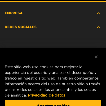
EMPRESA
REDES SOCIALES
NOSOTROS
Instagram
POLÍTICA DE PRIVACIDAD
Facebook
AVISO LEGAL
Este sitio web usa cookies para mejorar la
experiencia del usuario y analizar el desempeño y
tráfico en nuestro sitio web. También compartimos
1 Wix Way
información acerca del uso de nuestro sitio a través
de las redes sociales, los anunciantes y los socios
P.O. Box 1967
de analítica.
Privacidad de datos
Gastonia, NC 28054
Product & Customer Service Email:
Aceptar cookies