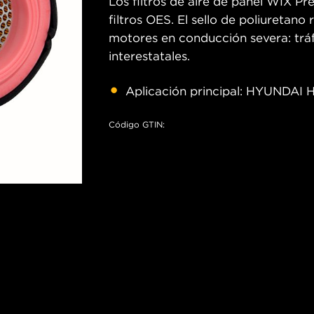
Los filtros de aire de panel WIX P
filtros OES. El sello de poliuretan
motores en conducción severa: tráfi
interestatales.
Aplicación principal: HYUNDAI H
Código GTIN: