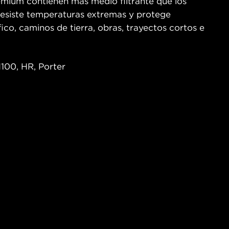
remium contienen más medio filtrante que los
o resiste temperaturas extremas y protege
co, caminos de tierra, obras, trayectos cortos e
100, HR, Porter