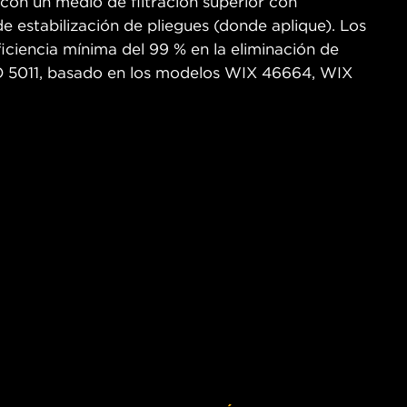
 con un medio de filtración superior con
de estabilización de pliegues (donde aplique). Los
ficiencia mínima del 99 % en la eliminación de
O 5011, basado en los modelos WIX 46664, WIX