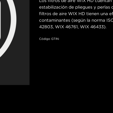
Los filtros de aire WIX HD cuentan
estabilización de pliegues y perlas 
filtros de aire WIX HD tienen una e
contaminantes (según la norma IS
42803, WIX 46761, WIX 46433).
Código GTIN: