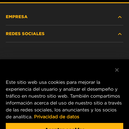
EMPRESA
REDES SOCIALES
NOSOTROS
Instagram
POLÍTICA DE PRIVACIDAD
Facebook
AVISO LEGAL
Este sitio web usa cookies para mejorar la
experiencia del usuario y analizar el desempeño y
tráfico en nuestro sitio web. También compartimos
1 Wix Way
información acerca del uso de nuestro sitio a través
de las redes sociales, los anunciantes y los socios
P.O. Box 1967
de analítica.
Privacidad de datos
Gastonia, NC 28054
Product & Customer Service Email: