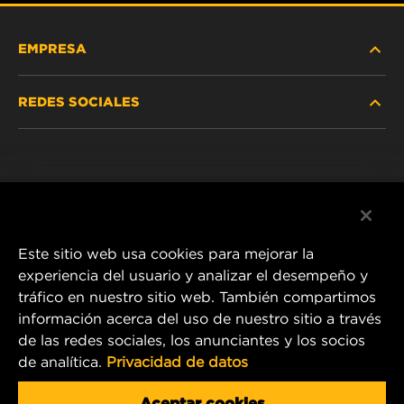
EMPRESA
REDES SOCIALES
NOSOTROS
Instagram
POLÍTICA DE PRIVACIDAD
Facebook
AVISO LEGAL
Este sitio web usa cookies para mejorar la
experiencia del usuario y analizar el desempeño y
tráfico en nuestro sitio web. También compartimos
1 Wix Way
información acerca del uso de nuestro sitio a través
de las redes sociales, los anunciantes y los socios
P.O. Box 1967
de analítica.
Privacidad de datos
Gastonia, NC 28054
Product & Customer Service Email:
Aceptar cookies