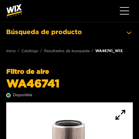
Toggle 
Búsqueda de producto
Inicio
Catálogo
Resultados de busqueda
WA46741_WIX
Filtro de aire
WA46741
Disponible