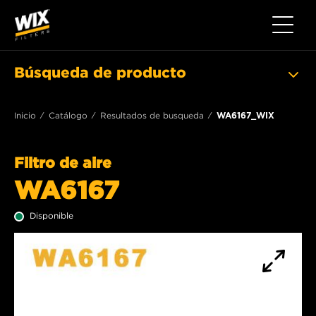
Toggle 
Búsqueda de producto
Inicio
Catálogo
Resultados de busqueda
WA6167_WIX
Filtro de aire
WA6167
Disponible