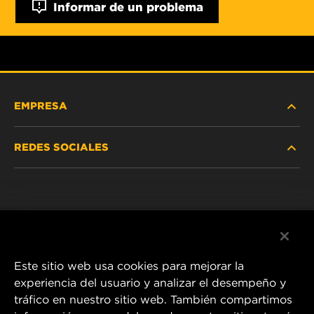
Informar de un problema
EMPRESA
REDES SOCIALES
NOSOTROS
Instagram
POLÍTICA DE PRIVACIDAD
Facebook
AVISO LEGAL
Este sitio web usa cookies para mejorar la
experiencia del usuario y analizar el desempeño y
tráfico en nuestro sitio web. También compartimos
1 Wix Way