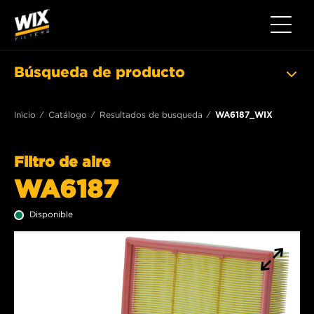
Toggle 
Búsqueda de producto
Inicio
Catálogo
Resultados de busqueda
WA6187_WIX
Filtro de aire
WA6187
Disponible