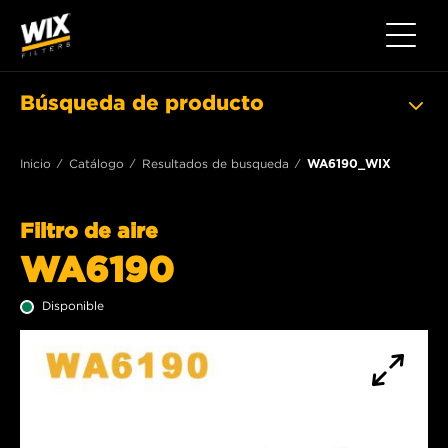
Toggle 
Búsqueda de producto
Inicio
Catálogo
Resultados de busqueda
WA6190_WIX
Filtro de aire
WA6190
Disponible