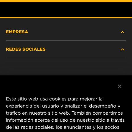
EMPRESA
REDES SOCIALES
NOSOTROS
Instagram
POLÍTICA DE PRIVACIDAD
Facebook
AVISO LEGAL
Este sitio web usa cookies para mejorar la
experiencia del usuario y analizar el desempeño y
tráfico en nuestro sitio web. También compartimos
1 Wix Way
información acerca del uso de nuestro sitio a través
de las redes sociales, los anunciantes y los socios
P.O. Box 1967