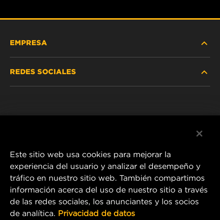
EMPRESA
REDES SOCIALES
NOSOTROS
Instagram
POLÍTICA DE PRIVACIDAD
Facebook
AVISO LEGAL
Este sitio web usa cookies para mejorar la
experiencia del usuario y analizar el desempeño y
tráfico en nuestro sitio web. También compartimos
1 Wix Way
información acerca del uso de nuestro sitio a través
de las redes sociales, los anunciantes y los socios
P.O. Box 1967
de analítica.
Privacidad de datos
Gastonia, NC 28054