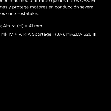
nen más medio filtrante que los filtros OES. El
remas y protege motores en conducción severa:
os e interestatales.
; Altura (H) = 41 mm
a Mk IV + V. KIA Sportage I (JA). MAZDA 626 III