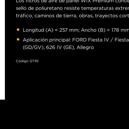
Los filtros de aire de panel WIX Premium contie
sello de poliuretano resiste temperaturas ext
tráfico, caminos de tierra, obras, trayectos cort
Longitud (A) = 257 mm; Ancho (B) = 178 mm
Aplicación principal: FORD Fiesta IV / Fiest
(GD/GV), 626 IV (GE), Allegro
Código GTIN: