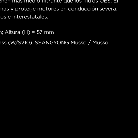
nen más medio filtrante que los filtros OES. El
remas y protege motores en conducción severa:
os e interestatales.
; Altura (H) = 57 mm
lass (W/S210). SSANGYONG Musso / Musso