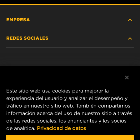
EMPRESA
REDES SOCIALES
NOSOTROS
Instagram
POLÍTICA DE PRIVACIDAD
Facebook
AVISO LEGAL
Este sitio web usa cookies para mejorar la
experiencia del usuario y analizar el desempeño y
tráfico en nuestro sitio web. También compartimos
1 Wix Way
información acerca del uso de nuestro sitio a través
de las redes sociales, los anunciantes y los socios
P.O. Box 1967
de analítica.
Privacidad de datos
Gastonia, NC 28054
Product & Customer Service Email: