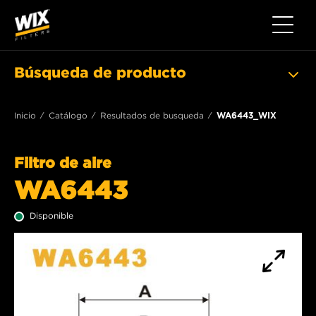
Toggle 
Búsqueda de producto
Inicio
Catálogo
Resultados de busqueda
WA6443_WIX
Filtro de aire
WA6443
Disponible